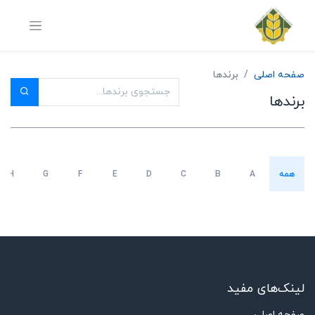
صفحه اصلی
برندها
برندها
همه
A
B
C
D
E
F
G
H
لینک‌های مفید
صفحه اصلی